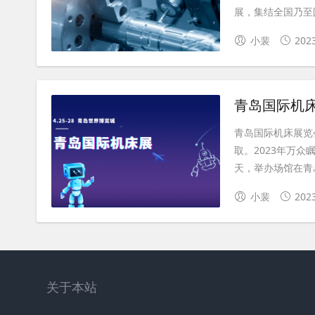
展，集结全国乃至国
小裴
202
青岛国际机
青岛国际机床展览
取。2023年万众
天，举办场馆在青岛
小裴
202
关于本站