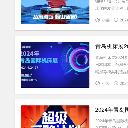
钮即可哦~（开展
球化的发展进程，顺
小裴
202
青岛机床展2
青岛机床展202
日本冈本、台湾永
精展等模具制造品牌
小裴
202
2024年青
2024年青岛国
岛国际会展中心。