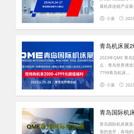
展机床连锁产业展全
小裴
202
青岛机床展2
2023年QME 
点：青岛世界博览城
7799青岛机床...
小裴
202
青岛国际机
青岛国际机床展览
策的放开，各地的