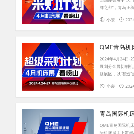
牌之都”，青岛正着
小裴
202
QME青岛
2024年4月24
展划分金属切削机
题展区，以“智造”重
小裴
202
青岛国际机床展(
QME青岛国际机床
际机床展由上海华