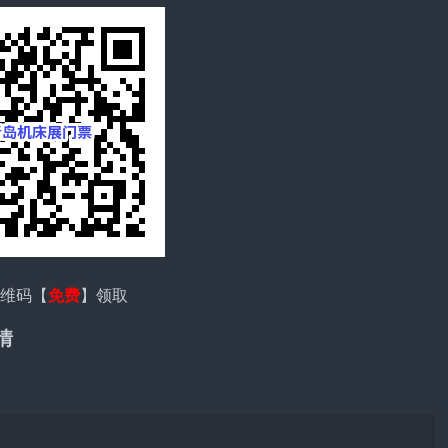
二维码【
免费
】领取
情