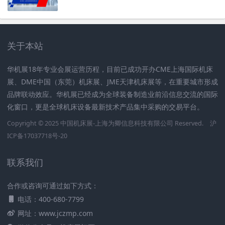
关于本站
华机展18年专业会展运营历程，目前已成功开办CME上海国际机床
展、DME中国（东莞）机床展、JME天津机床展等，在重要城市形成
品牌联动效应。华机展已经成为全球装备制造业前沿信息交流的国际
化窗口，更是全球机床设备最新技术产品集中采购的交易平台。
Copyright © 2025
中国机床展
-上海为卿信息科技有限公司 Reserved.
沪
ICP备17037718号-20
联系我们
合作或咨询可通过如下方式：
电话：400-680-7799
网址：www.jczmp.com